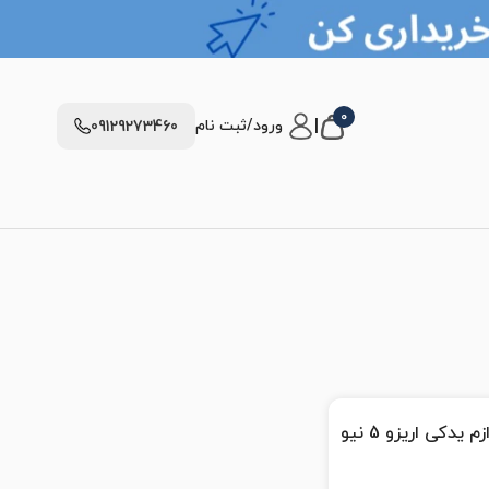
0
|
ورود/ثبت نام
09129273460
زم یدکی اریزو 5 نیو