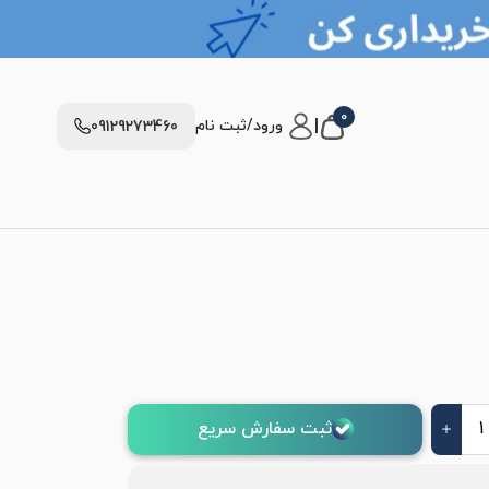
0
|
ورود/ثبت نام
09129273460
ثبت سفارش سریع