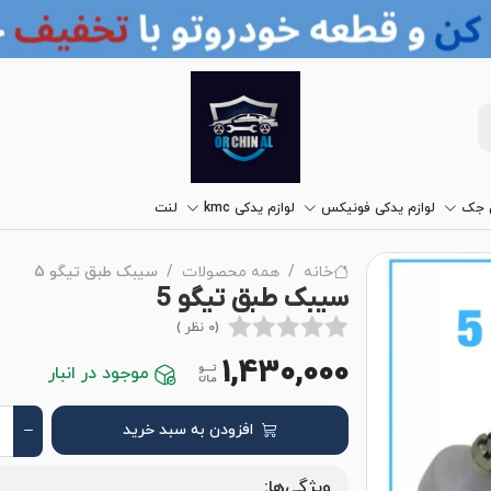
ی جک
لوازم یدکی فونیکس
لوازم یدکی kmc
لنت
خانه
همه محصولات
سیبک طبق تیگو 5
سیبک طبق تیگو 5
(0 نظر )
1,430,000
موجود در انبار
افزودن به سبد خرید
ویژگی‌ها: