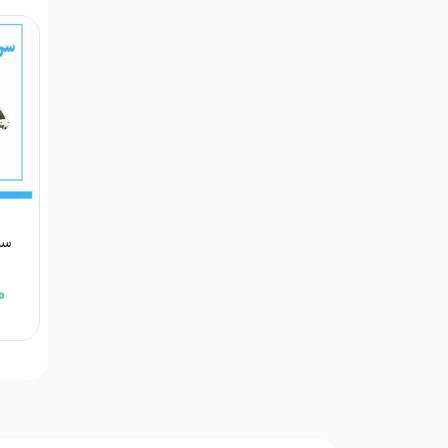
سرس
00