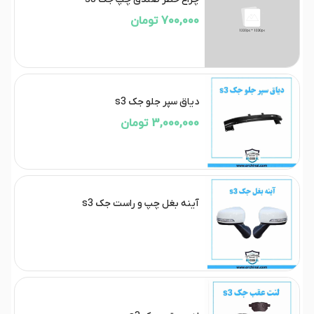
700,000 تومان
دیاق سپر جلو جک s3
3,000,000 تومان
آینه بغل چپ و راست جک s3