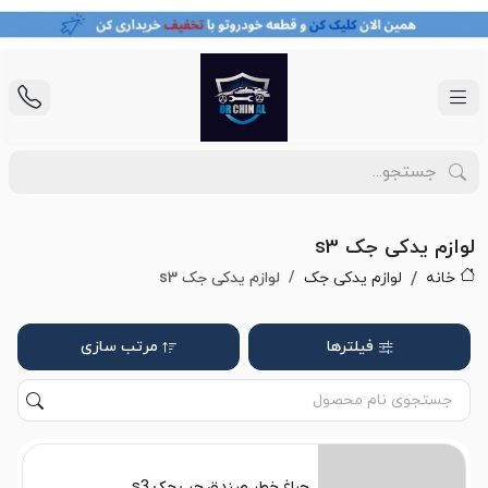
لوازم یدکی جک s3
خانه
لوازم یدکی جک
لوازم یدکی جک s3
فیلترها
مرتب سازی
چراغ خطر صندق چپ جک s3