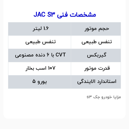
مشخصات فنی JAC S3
حجم موتور
1.6 لیتر
تنفس طبیعی
تنفس طبیعی
گیربکس
CVT با 6 دنده مصنوعی
قدرت موتور
107 اسب بخار
استاندارد الایندگی
یورو 5
مزایا خودرو جک s3