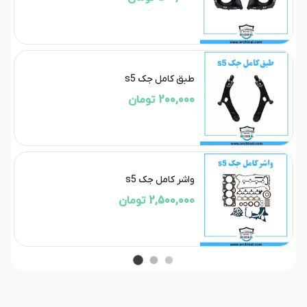
طبق کامل جک s5
200,000 تومان
واشر کامل جک s5
2,500,000 تومان