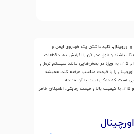
‌تان، MVM 315، همیشه در بهترین شرایط ممکن باشد؟ استفاده از قطعات یدکی 315 باکیفیت و اورجینال، کلید داشتن یک خودروی ایمن و
 خودرو هماهنگ باشند و طول عمر آن را افزایش دهند.قطعات
اورجینالعملکرد خودرو را به بالاترین سطح ممکن می‌رسانند و از بروز مشکلات فنی جلوگیری می‌کنند.استفاده از قطعات ام وی ام 315، به ویژه در بخش‌هایی مانند سیستم ترمز و
اورجینال را با قیمت مناسب عرضه کند، همیشه
هایی است که ممکن است با آن مواجه
شوید.اورچینال به عنوان یک مرجع تخصصی چالش‌ها را برای شما برطرف کند. ما با ارائه طیف گسترده‌ای از قطعات یدکی خودرو 315، با کیفیت بالا و قیمت رقابتی، اطمینان خاطر