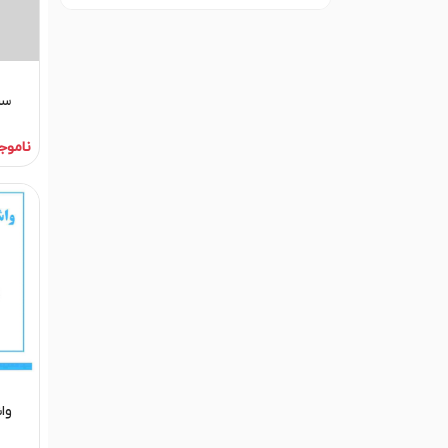
سرس
ناموج
واش