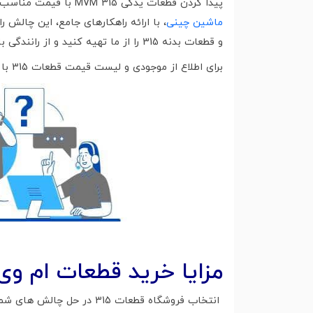
پیدا کردن قطعات یدکی MVM 315 با قیمت مناسب و کیفیت بالا، همیشه یک دغدغه برای مالکان این خودرو بوده است. اورچینال به عنوان ارائه دهنده تخصصی
ماشین چینی
، با ارائه راهکارهای جامع، این چالش 
و قطعات بدنه 315 را از ما تهیه کنید و از رانندگی با خودرویی سالم و ایمن لذت ببرید.
برای اطلاع از موجودی و لیست قیمت قطعات 315 با کارشناسان ما در تماس باشید.
مزایا خرید قطعات ام وی ام ۳۱۵ از فروشگاه ا
انتخاب فروشگاه قطعات 315 در حل چالش های شما نقش مهمی دارد با شناخت دقیق اورچینال شما می توانید به خیال راحت کلیه قطعات مورد نیاز خود را تهیه کنید.