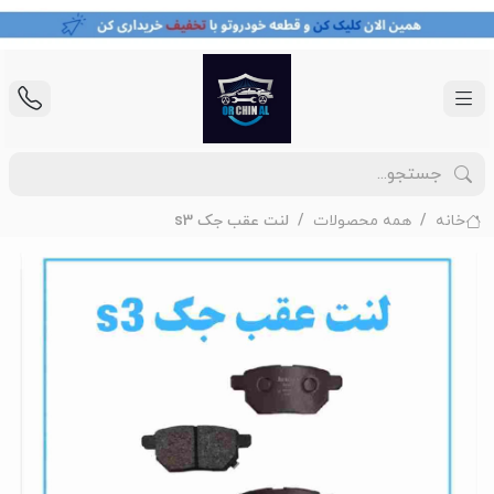
خانه
همه محصولات
لنت عقب جک s3