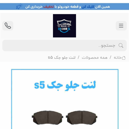
خانه
همه محصولات
لنت جلو جک s5