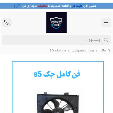
خانه
همه محصولات
فن جک s5