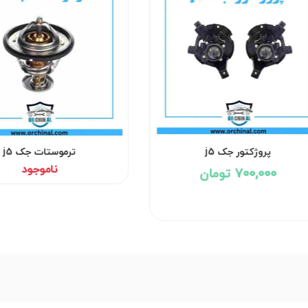
پروژکتور جک j5
ترموستات جک j5
ناموجود
700,000 تومان