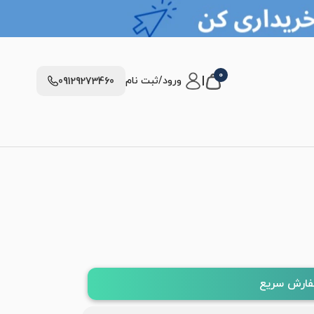
0
|
ورود/ثبت نام
09129273460
ارش سریع