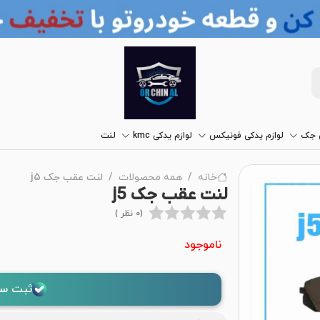
ی جک
لوازم یدکی فونیکس
لوازم یدکی kmc
لنت
خانه
همه محصولات
لنت عقب جک j5
لنت عقب جک j5
(0 نظر )
ناموجود
ثبت سف