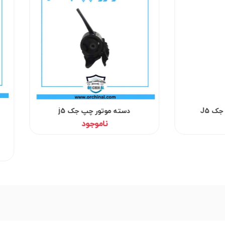
ک J5
دسته موتور چپ جک j5
ناموجود