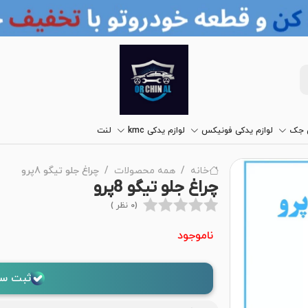
ی جک
لوازم یدکی فونیکس
لوازم یدکی kmc
لنت
خانه
همه محصولات
چراغ جلو تیگو 8پرو
چراغ جلو تیگو 8پرو
(0 نظر )
ناموجود
ثبت سف