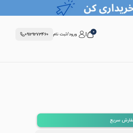
0
|
ورود/ثبت نام
09129273460
ارش سریع