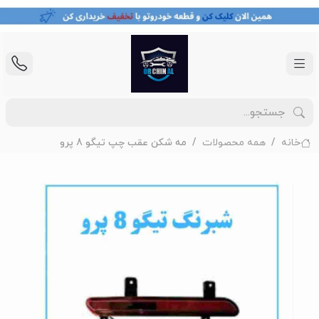
خانه
همه محصولات
مه شکن عقب چپ تیگو 8 پرو