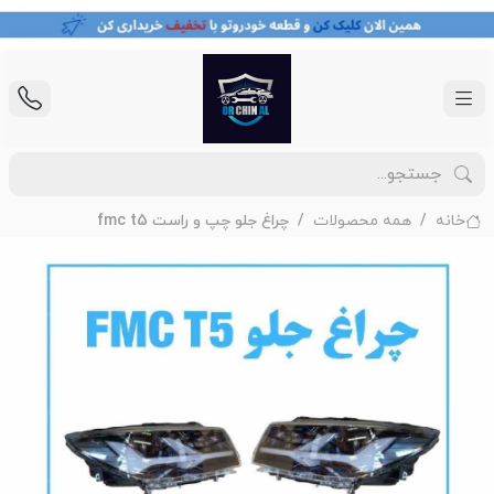
خانه
همه محصولات
چراغ جلو چپ و راست fmc t5