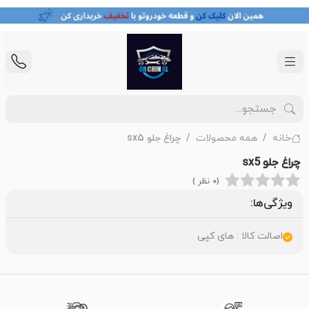
خانه
همه محصولات
چراغ جلو sx5
چراغ جلو sx5
(0 نظر )
ویژگی‌ها:
اصالت کالا : های کپی