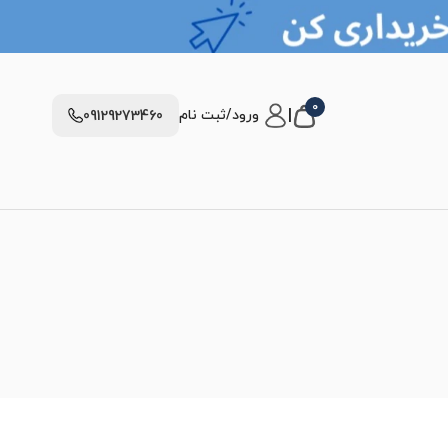
0
|
ورود/ثبت نام
09129273460